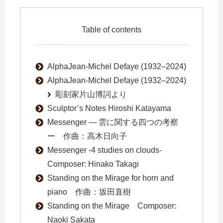
Table of contents
AlphaJean-Michel Defaye (1932–2024)
AlphaJean-Michel Defaye (1932–2024)
彫刻家片山博詞より
Sculptor’s Notes Hiroshi Katayama
Messenger ― 雲に関する四つの考察
ー 作曲：高木日向子
Messenger -4 studies on clouds-
Composer: Hinako Takagi
Standing on the Mirage for horn and
piano 作曲：坂田直樹
Standing on the Mirage Composer:
Naoki Sakata