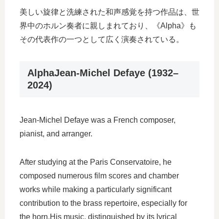
美しい旋律と洗練された和声感覚を持つ作品は、世
界中のホルン奏者に親しまれており、《Alpha》も
その代表作の一つとして広く演奏されている。
AlphaJean-Michel Defaye (1932–
2024)
Jean-Michel Defaye was a French composer,
pianist, and arranger.
After studying at the Paris Conservatoire, he
composed numerous film scores and chamber
works while making a particularly significant
contribution to the brass repertoire, especially for
the horn.His music, distinguished by its lyrical