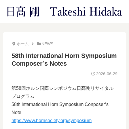
ホーム
NEWS
58th International Horn Symposium
Composer’s Notes
2026-06-29
第58回ホルン国際シンポジウム日髙剛リサイタル
プログラム
58th International Horn Symposium Conposer’s
Note
https://www.hornsociety.org/symposium