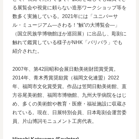
る展覧会や視覚に頼らない造形ワークショップ等を
数多く実施している。2021年には「ユニバーサ
ル・ミュージアム―さわる！“触”の大博覧会―」
（国立民族学博物館ほか巡回展）に出品し、彫刻に
触れて鑑賞している様子がNHK「バリバラ」でも
紹介された。
2007年、第42回昭和会展日動美術財団賞受賞。
2014年、青木秀賞奨励賞（福岡文化連盟）2022
年、福岡市文化賞受賞。作品は笠間日動美術館、直
方谷尾美術館、福岡市博物館、九州大学病院をはじ
め、多くの美術館や教育・医療・福祉施設に収蔵さ
れている。現在、日展特別会員、日本彫刻会運営委
員、片山博詞モニュメント工房代表。