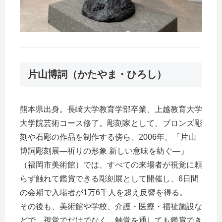
片山博詞（かたやま・ひろし）
熊本県出身。長崎大学教育学部卒業、上越教育大学
大学院芸術コース修了。彫刻家として、ブロンズ彫
刻や石彫の作品を制作する傍ら、2006年、「片山
博詞彫刻展―祈りの形象 新しい意味を紡ぐ―」
（福岡市美術館）では、すべての来場者が視覚に頼
らず触れて鑑賞できる彫刻展として開催し、6日間
の会期で入場者が1万6千人を超え反響を得る。
その後も、美術館や学校、介護・医療・福祉施設な
どで、視覚でだけでなく、触覚を通しても鑑賞でき