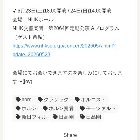
🎵5月23日(土)18:00開演 / 24日(日)14:00開演
会場：NHKホール
NHK交響楽団 第2064回定期公演 Aプログラム
（ゲスト首席）
https://www.nhkso.or.jp/concert/202605A.html?
pdate=20260523
会場にてお会いできますのを楽しみにしておりま
す〜(joy)
horn
クラシック
ホルニスト
ホルン
ホルン奏者
モーツァルト
新日フィル
日高剛
日髙剛
Share