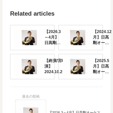
Related articles
【2026.3
【2024.12
～4月】
月】日髙
日髙剛オ
剛オーケ
ーケスト
ストラ出
ラ出演情
演情報！
報
【終演/宮崎公
【2025.5
演】
月】日髙
2024.10.20sun！
剛オーケ
～宮崎の音楽家
ストラ出
とともに～日髙
演情報！
剛ホルン・リサ
イタル
【2026.3～4月】日髙剛オーケス