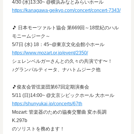
4/30 (水)13:30~ @横浜みなとみらいホール
https://kanagawa-geikyo.com/concert/concert-7343/
🎵 日本モーツァルト協会 第669回～18世紀のハル
モニームジーク～
5/7日 (水) 18：45~@東京文化会館小ホール
https://www.mozart.or.jp/event/2350/
シェレンベルガーさんとの久々の共演です〜！
♪グランパルティータ、ナハトムジーク他
🎵俊友会管弦楽団第67回定期演奏会
5/11 (日)14:00~ @文京シビックホール 大ホール
https://shunyukai.jp/concerts/67th
Mozart: 管楽器のための協奏交響曲 変ホ長調
K.297b
のソリストを務めます！