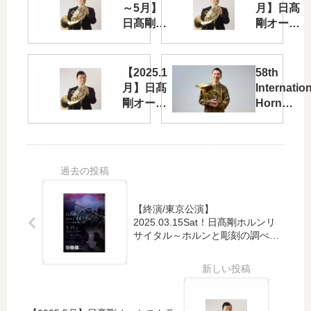
～5月】
月】日髙
日髙剛オ
剛オーケ
ーケスト
ストラ出
ラ出演情
演情報！
報！
【2025.1
58th
月】日髙
Internation
剛オーケ
Horn
ストラ出
Symposi
演情報！
Composer
Notes
【終演/東京公演】
2025.03.15Sat！日髙剛ホルンリ
サイタル～ホルンと彫刻の調べ
2025～