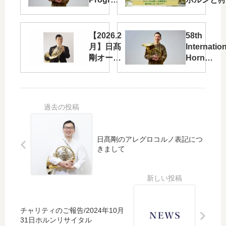
Notes
のレッスン
【2026.2
58th
月】日髙
Internation
剛オーケ
Horn
ストラ出
Symposi
演情報！
Program
日髙剛のアレグロコルノ表記につ
きまして
チャリティのご報告/2024年10月
31日ホルンリサイタル