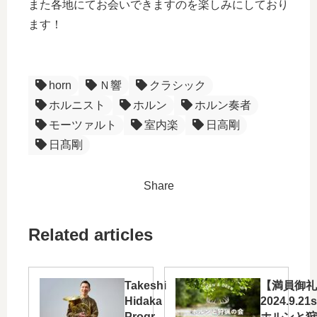
また各地にてお会いできますのを楽しみにしており
ます！
horn
Ｎ響
クラシック
ホルニスト
ホルン
ホルン奏者
モーツァルト
室内楽
日高剛
日髙剛
Share
Related articles
Takeshi
【満員御礼
Hidaka
2024.9.21
Program
ホルンと狩